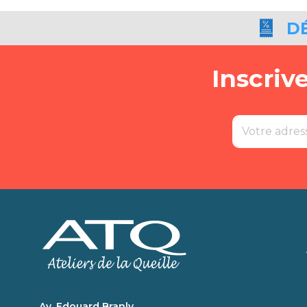
D
Inscriv
Av. Edouard Branly