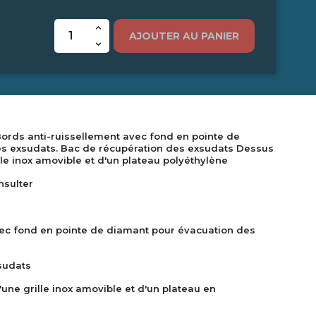
AJOUTER AU PANIER
 Bords anti-ruissellement avec fond en pointe de
s exsudats. Bac de récupération des exsudats Dessus
le inox amovible et d'un plateau polyéthylène
nsulter
vec fond en pointe de diamant pour évacuation des
sudats
ne grille inox amovible et d'un plateau en