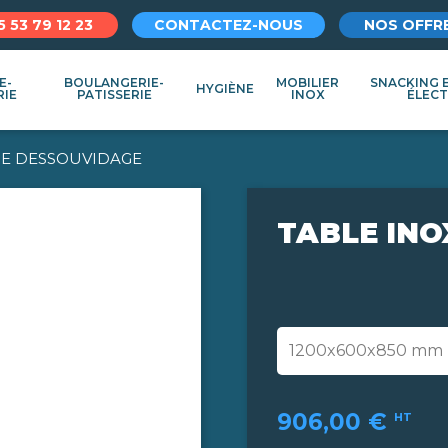
5 53 79 12 23
CONTACTEZ-NOUS
NOS OFFR
E-
BOULANGERIE-
MOBILIER
SNACKING 
HYGIÈNE
RIE
PATISSERIE
INOX
ÉLEC
DE DESSOUVIDAGE
TABLE INO
906,00 €
HT