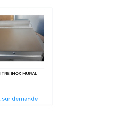
ITRE INOX MURAL
TABLE INOX DE DECOUPE
DESSUS POLYÉTHYLÈNE
ADOSSEE
HT
x sur demande
450,00 €