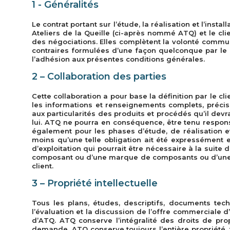
1 - Généralités
Le contrat portant sur l’étude, la réalisation et l’inst
Ateliers de la Queille (ci-après nommé ATQ) et le cl
des négociations. Elles complètent la volonté commune
contraires formulées d’une façon quelconque par le c
l’adhésion aux présentes conditions générales.
2 – Collaboration des parties
Cette collaboration a pour base la définition par le cl
les informations et renseignements complets, précis
aux particularités des produits et procédés qu’il dev
lui. ATQ ne pourra en conséquence, être tenu respons
également pour les phases d’étude, de réalisation e
moins qu’une telle obligation ait été expressément e
d’exploitation qui pourrait être nécessaire à la suite 
composant ou d’une marque de composants ou d’une s
client.
3 – Propriété intellectuelle
Tous les plans, études, descriptifs, documents tec
l’évaluation et la discussion de l’offre commerciale d’
d’ATQ. ATQ conserve l’intégralité des droits de pro
demande. ATQ conserve toujours l’entière propriété, t