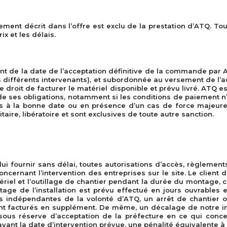
ement décrit dans l’offre est exclu de la prestation d’ATQ. To
x et les délais.
rtent de la date de l’acceptation définitive de la commande par
es différents intervenants), et subordonnée au versement de l’
 droit de facturer le matériel disponible et prévu livré. ATQ es
t de ses obligations, notamment si les conditions de paiement n
mis à la bonne date ou en présence d’un cas de force majeure t
taire, libératoire et sont exclusives de toute autre sanction.
lui fournir sans délai, toutes autorisations d’accès, règlements
ncernant l’intervention des entreprises sur le site. Le client d
tériel et l’outillage de chantier pendant la durée du montage, 
ntage de l’installation est prévu effectué en jours ouvrables 
ns indépendantes de la volonté d’ATQ, un arrêt de chantier o
t facturés en supplément. De même, un décalage de notre int
sous réserve d’acceptation de la préfecture en ce qui concer
vant la date d’intervention prévue, une pénalité équivalente à