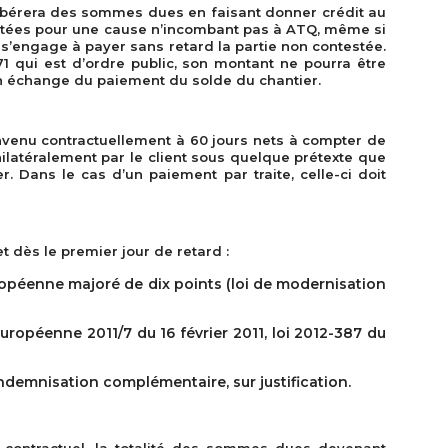
 libérera des sommes dues en faisant donner crédit au
ortées pour une cause n’incombant pas à ATQ, même si
 s’engage à payer sans retard la partie non contestée.
71 qui est d’ordre public, son montant ne pourra être
en échange du paiement du solde du chantier.
onvenu contractuellement à 60 jours nets à compter de
latéralement par le client sous quelque prétexte que
. Dans le cas d’un paiement par traite, celle-ci doit
 dès le premier jour de retard :
uropéenne majoré de dix points (loi de modernisation
uropéenne 2011/7 du 16 février 2011, loi 2012-387 du
ndemnisation complémentaire, sur justification.