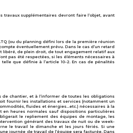
us travaux supplémentaires devront faire l’objet, avant
 ATQ (ou du planning défini lors de la première réunion
acompte éventuellement prévu. Dans le cas d’un retard
t libéré, de plein droit, de tout engagement relatif aux
’ont pas été respectées, si les éléments nécessaires à
elle que définie à l’article 10-2. En cas de pénalités
 de chantier, et à l’informer de toutes les obligations
oit fournir les installations et services (notamment un
commodités, fluides et énergies…etc.) nécessaires à la
et en heures normales sauf dispositions particulières
bligerait le repliement des équipes de montage, les
ervention générant des travaux de nuit ou de week-
ne le travail le dimanche et les jours fériés. Si une
 une journée de travail de l’équipe sera facturée. Dans