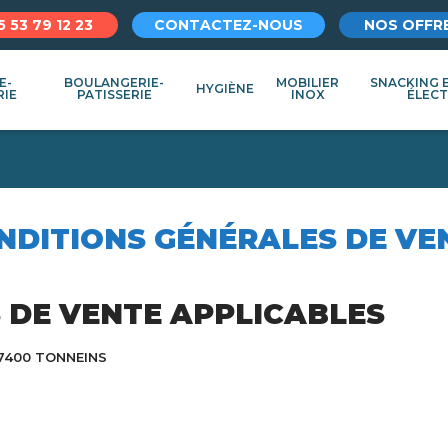
5 53 79 12 23
CONTACTEZ-NOUS
NOS OFFR
E-
BOULANGERIE-
MOBILIER
SNACKING 
HYGIÈNE
RIE
PATISSERIE
INOX
ÉLEC
NDITIONS GÉNÉRALES DE VE
 DE VENTE APPLICABLES
 47400 TONNEINS