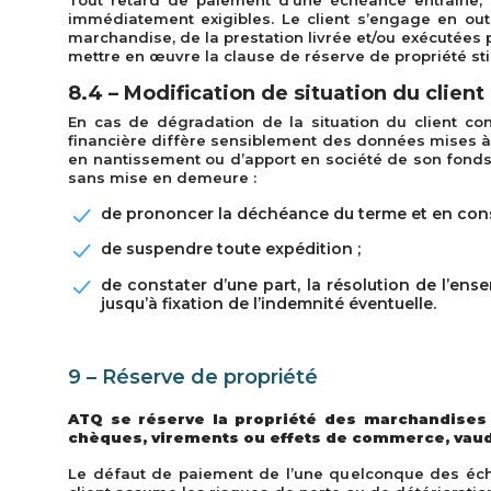
Tout retard de paiement d’une échéance entraîne,
immédiatement exigibles. Le client s’engage en ou
marchandise, de la prestation livrée et/ou exécutées p
mettre en œuvre la clause de réserve de propriété stipu
8.4 – Modification de situation du client
En cas de dégradation de la situation du client con
financière diffère sensiblement des données mises à di
en nantissement ou d’apport en société de son fonds d
sans mise en demeure :
de prononcer la déchéance du terme et en consé
de suspendre toute expédition ;
de constater d’une part, la résolution de l’en
jusqu’à fixation de l’indemnité éventuelle.
9 – Réserve de propriété
ATQ se réserve la propriété des marchandises v
chèques, virements ou effets de commerce, vau
Le défaut de paiement de l’une quelconque des éché