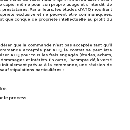
une copie, même pour son propre usage et s’interdit, de
prestataires. Par ailleurs, les études d’ATQ modifiant
ropriété exclusive et ne peuvent être communiquées,
t quelconque de propriété intellectuelle au profit du
nsidérer que la commande n’est pas acceptée tant qu’il
commande acceptée par ATQ, le contrat ne peut être
iser ATQ pour tous les frais engagés (études, achats,
 dommages et intérêts. En outre, l’acompte déjà versé
ate initialement prévue à la commande, une révision de
uf stipulations particulières :
fre.
r le process.