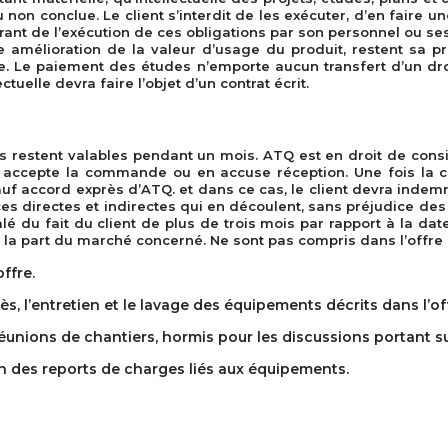
u non conclue. Le client s’interdit de les exécuter, d’en faire 
nt de l’exécution de ces obligations par son personnel ou ses 
e amélioration de la valeur d’usage du produit, restent sa p
e. Le paiement des études n’emporte aucun transfert d’un droi
tuelle devra faire l’objet d’un contrat écrit.
evis restent valables pendant un mois. ATQ est en droit de co
il accepte la commande ou en accuse réception. Une fois la 
uf accord exprès d’ATQ. et dans ce cas, le client devra indemn
es directes et indirectes qui en découlent, sans préjudice des
calé du fait du client de plus de trois mois par rapport à la d
la part du marché concerné. Ne sont pas compris dans l’offre sa
ffre.
s, l’entretien et le lavage des équipements décrits dans l’of
réunions de chantiers, hormis pour les discussions portant su
on des reports de charges liés aux équipements.