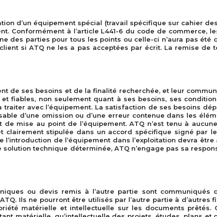
allation d’un équipement spécial (travail spécifique sur cahier 
ient. Conformément à l’article L441-6 du code de commerce, le
 des parties pour tous les points ou celle-ci n’aura pas été 
lient si ATQ ne les a pas acceptées par écrit. La remise de 
ient de ses besoins et de la finalité recherchée, et leur communi
 et fiables, non seulement quant à ses besoins, ses condition
ra traiter avec l’équipement. La satisfaction de ses besoins d
able d’une omission ou d’une erreur contenue dans les élément
t de mise au point de l’équipement. ATQ n’est tenu à aucune
t clairement stipulée dans un accord spécifique signé par les 
de l’introduction de l’équipement dans l’exploitation devra être 
olution technique déterminée, ATQ n’engage pas sa responsabi
hniques ou devis remis à l’autre partie sont communiqués d
ATQ. Ils ne pourront être utilisés par l’autre partie à d’autre
priété matérielle et intellectuelle sur les documents prêtés.
ant matérielle, qu’intellectuelle des projets, études, plans et