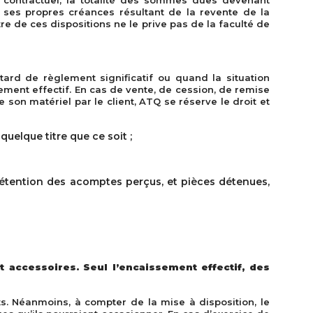
contractuel, la totalité des sommes dues devenant
ses propres créances résultant de la revente de la
re de ces dispositions ne le prive pas de la faculté de
tard de règlement significatif ou quand la situation
iement effectif. En cas de vente, de cession, de remise
son matériel par le client, ATQ se réserve le droit et
elque titre que ce soit ;
 rétention des acomptes perçus, et pièces détenues,
 accessoires. Seul l’encaissement effectif, des
. Néanmoins, à compter de la mise à disposition, le