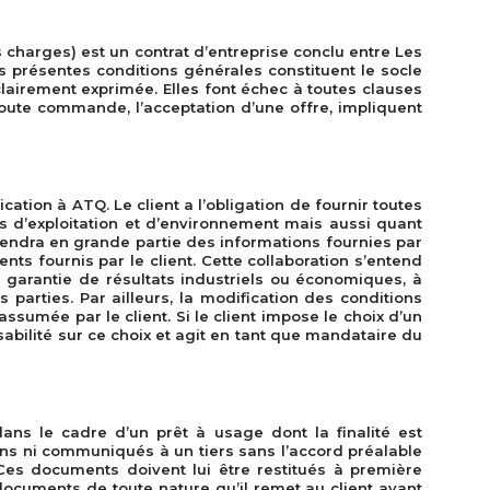
des charges) est un contrat d’entreprise conclu entre Les
s présentes conditions générales constituent le socle
clairement exprimée. Elles font échec à toutes clauses
toute commande, l’acceptation d’une offre, impliquent
cation à ATQ. Le client a l’obligation de fournir toutes
s d’exploitation et d’environnement mais aussi quant
épendra en grande partie des informations fournies par
s fournis par le client. Cette collaboration s’entend
 garantie de résultats industriels ou économiques, à
parties. Par ailleurs, la modification des conditions
assumée par le client. Si le client impose le choix d’un
lité sur ce choix et agit en tant que mandataire du
ans le cadre d’un prêt à usage dont la finalité est
s fins ni communiqués à un tiers sans l’accord préalable
 Ces documents doivent lui être restitués à première
 documents de toute nature qu’il remet au client avant