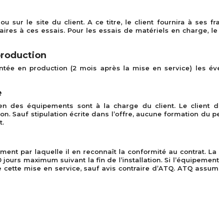
 sur le site du client. A ce titre, le client fournira à ses f
ires à ces essais. Pour les essais de matériels en charge, le 
production
ntée en production (2 mois après la mise en service) les éve
e
tien des équipements sont à la charge du client. Le client
tion. Sauf stipulation écrite dans l’offre, aucune formation du
t.
ement par laquelle il en reconnaît la conformité au contrat. La
urs maximum suivant la fin de l’installation. Si l’équipement 
 de cette mise en service, sauf avis contraire d’ATQ. ATQ assume