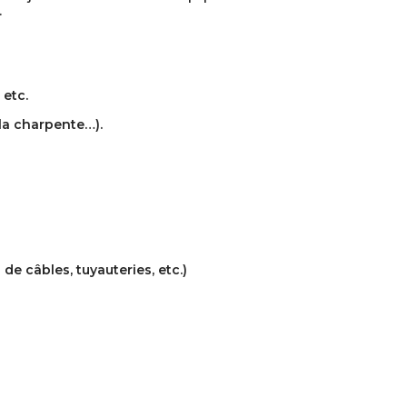
.
 etc.
 la charpente…).
e câbles, tuyauteries, etc.)