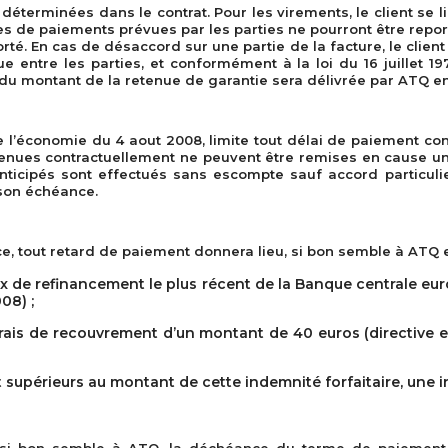
déterminées dans le contrat. Pour les virements, le client se
s de paiements prévues par les parties ne pourront être rep
té. En cas de désaccord sur une partie de la facture, le client
entre les parties, et conformément à la loi du 16 juillet 19
re du montant de la retenue de garantie sera délivrée par ATQ 
 de l’économie du 4 aout 2008, limite tout délai de paiement c
venues contractuellement ne peuvent être remises en cause uni
nticipés sont effectués sans escompte sauf accord particulier
 son échéance.
 tout retard de paiement donnera lieu, si bon semble à ATQ et
taux de refinancement le plus récent de la Banque centrale e
08) ;
 frais de recouvrement d’un montant de 40 euros (directive e
supérieurs au montant de cette indemnité forfaitaire, une i