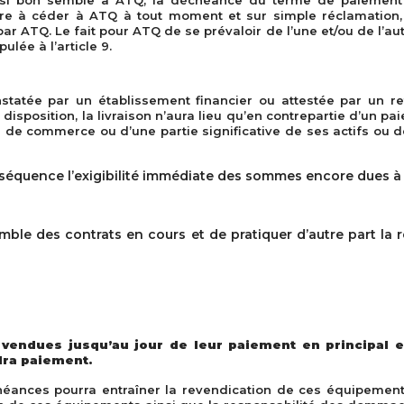
 si bon semble à ATQ, la déchéance du terme de paiement 
tre à céder à ATQ à tout moment et sur simple réclamation, 
ar ATQ. Le fait pour ATQ de se prévaloir de l’une et/ou de l’aut
lée à l’article 9.
statée par un établissement financier ou attestée par un re
sposition, la livraison n’aura lieu qu’en contrepartie d’un pa
e commerce ou d’une partie significative de ses actifs ou de 
quence l’exigibilité immédiate des sommes encore dues à qu
semble des contrats en cours et de pratiquer d’autre part la
endues jusqu’au jour de leur paiement en principal et
dra paiement.
ances pourra entraîner la revendication de ces équipements