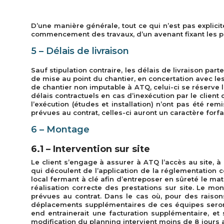
D’une manière générale, tout ce qui n’est pas explicit
commencement des travaux, d’un avenant fixant les pri
5 – Délais de livraison
Sauf stipulation contraire, les délais de livraison pa
de mise au point du chantier, en concertation avec l
de chantier non imputable à ATQ, celui-ci se réserve le
délais contractuels en cas d’inexécution par le clien
l’exécution (études et installation) n’ont pas été re
prévues au contrat, celles-ci auront un caractère forfai
6 – Montage
6.1 – Intervention sur site
Le client s’engage à assurer à ATQ l’accès au site, à 
qui découlent de l’application de la réglementation co
local fermant à clé afin d’entreposer en sûreté le ma
réalisation correcte des prestations sur site. Le mo
prévues au contrat. Dans le cas où, pour des raiso
déplacements supplémentaires de ces équipes seron
end entrainerait une facturation supplémentaire, et 
modification du planning intervient moins de 8 jours a