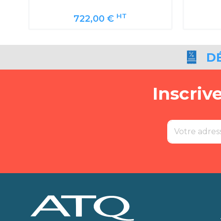
HT
722,00 €
D
Inscriv