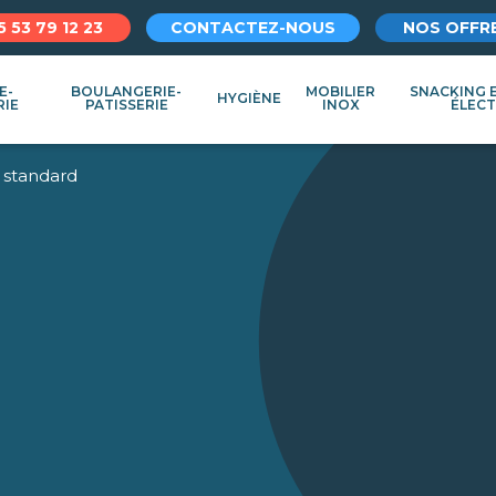
5 53 79 12 23
CONTACTEZ-NOUS
NOS OFFR
E-
BOULANGERIE-
MOBILIER
SNACKING 
HYGIÈNE
RIE
PATISSERIE
INOX
ÉLEC
standard